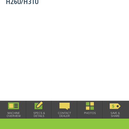
H260/H310
Frontladerkonsolen für H260 und H310
MACHINE
SPECS &
CONTACT
PHOTOS
SAVE &
Passend an 5075-5100M iT4
OVERVIEW
DETAILS
DEALER
SHARE
Nummern W54826 Neu PXX10787 und W54827 Neu
PXX10788